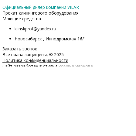
Официальный дилер компании VILAR
Прокат клинингового оборудования
Моющие средства
klinskprof@yandex.ru
Новосибирск , Ипподромская 16/1
Заказать звонок
Все права защищены, © 2025
Политика конфиденциальности
Сайт разработан в студии
Романа Чернова
Заказать обратный звонок
Заполните форму и мы свяжемся с вами в ближайшее время
Имя
Телефон
ОТПРАВИТЬ
Политика конфиденциальности