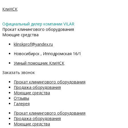
Перейти
П
к
КлиНСК
о
содержимому
и
Официальный дилер компании VILAR
с
Прокат клинингового оборудования
Моющие средства
к
т
klinskprof@yandex.ru
о
Новосибирск , Ипподромская 16/1
в
Умный помощник КлиНСК
а
Заказать звонок
р
Прокат клинингового оборудования
о
Продажа оборудования
в
Моющие средства
Отзывы
Галерея
Прокат клинингового оборудования
Продажа оборудования
Моющие средства