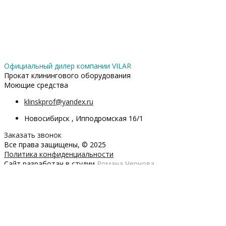
Официальный дилер компании VILAR
Прокат клинингового оборудования
Моющие средства
klinskprof@yandex.ru
Новосибирск , Ипподромская 16/1
Заказать звонок
Все права защищены, © 2025
Политика конфиденциальности
Сайт разработан в студии
Романа Чернова
Заказать обратный звонок
Заполните форму и мы свяжемся с вами в ближайшее время
Имя
Телефон
ОТПРАВИТЬ