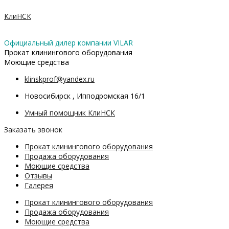
Перейти
П
к
КлиНСК
о
содержимому
и
Официальный дилер компании VILAR
с
Прокат клинингового оборудования
Моющие средства
к
т
klinskprof@yandex.ru
о
Новосибирск , Ипподромская 16/1
в
Умный помощник КлиНСК
а
Заказать звонок
р
Прокат клинингового оборудования
о
Продажа оборудования
в
Моющие средства
Отзывы
Галерея
Прокат клинингового оборудования
Продажа оборудования
Моющие средства