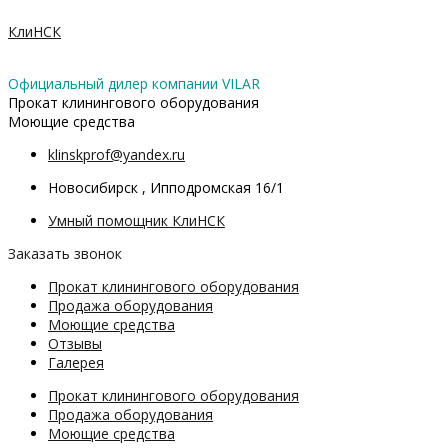
Перейти
П
к
КлиНСК
о
содержимому
и
Официальный дилер компании VILAR
с
Прокат клинингового оборудования
Моющие средства
к
т
klinskprof@yandex.ru
о
Новосибирск , Ипподромская 16/1
в
Умный помощник КлиНСК
а
Заказать звонок
р
Прокат клинингового оборудования
о
Продажа оборудования
в
Моющие средства
Отзывы
Галерея
Прокат клинингового оборудования
Продажа оборудования
Моющие средства